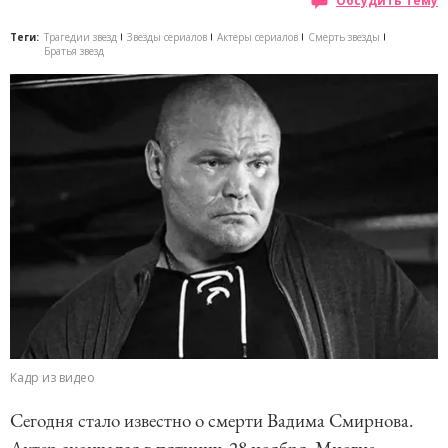
Обсудить тему
Теги:
Трагедии звезд
Звезды сериалов
Актеры сериалов
Смерть звезды
Братья звезд
Кадр из видео
Сегодня стало известно о смерти Вадима Смирнова.