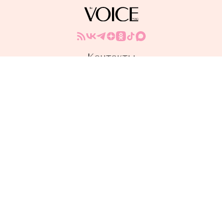
Контакты
Условия размещения
Политика конфиденциальности
Сетевое издание THE VOICEMAG
Учредитель ООО «Фэшн Пресс»: 117105, г. Москва, вн.тер.г. муниципальный округ Донской, ш
Варшавское, д. 9 стр. 1
Адрес редакции: 117105, г. Москва, вн.тер.г. муниципальный округ Донской, ш Варшавское, д. 9 стр. 1
Главный редактор: Великина Екатерина Сергеевна
Адрес электронной почты редакции: info@thevoicemag.ru
Номер телефона редакции: +7 (495) 252-09-99