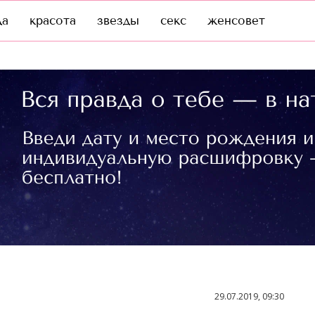
да
красота
звезды
секс
женсовет
29.07.2019, 09:30