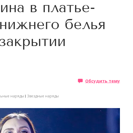
ина в платье-
 нижнего белья
 закрытии
Обсудить тему
льные наряды
Звездные наряды