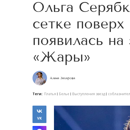
Ольга Серябк
сетке поверх
появилась на
«Жары»
Алена Захарова
Теги:
Платья
Белье
Выступления звезд
соблазните
VK