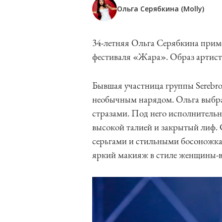
Ольга Серябкина (Molly)
34-летняя Ольга Серябкина прим
фестиваля «Жара». Образ артист
Бывшая участница группы Serebro
необычным нарядом. Ольга выбра
стразами. Под него исполнительни
высокой талией и закрытый лиф.
серьгами и стильными босоножка
яркий макияж в стиле женщины-