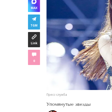
MAX
TGM
Link
0
Пресс-служба
Упомянутые звезды