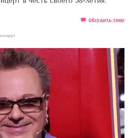
церт в честь своего 58-летия.
Обсудить тему
 концерт