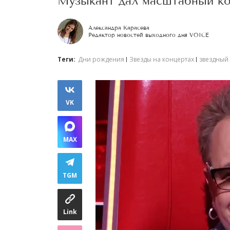
Музыкант дал масштабный кон
Александра Карасева
Редактор новостей выходного дня VOICE
Теги:
Дни рождения
Звезды на концертах
звездный
VK
MAX
TGM
Link