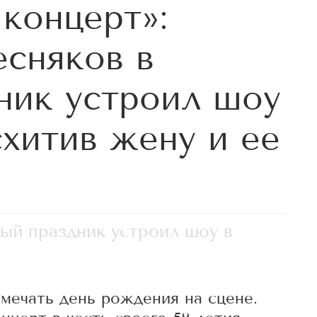
концерт»:
сняков в
ник устроил шоу
схитив жену и ее
ый праздник устроил шоу в
мечать день рождения на сцене.