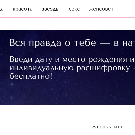
да
красота
звезды
секс
женсовет
29.03.2026, 09:10