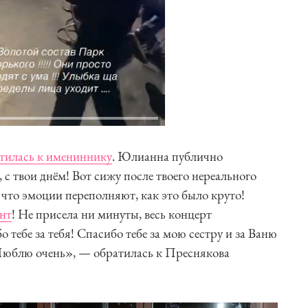
тилась к имениннику
. Юлианна публично
, с твои днём! Вот сижу после твоего нереального
 что эмоции переполняют, как это было круто!
нт
! Не присела ни минуты, весь концерт
 тебе за тебя! Спасибо тебе за мою сестру и за Ваню
 Люблю очень», — обратилась к Преснякова