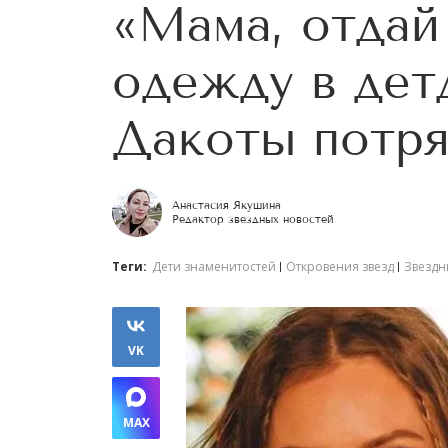
«Мама, отдай
одежду в дет
Дакоты потря
Анастасия Якушина
Редактор звездных новостей
Теги:
Дети знаменитостей
Откровения звезд
Звездн
VK
MAX