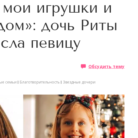
 мои игрушки и
дом»: дочь Риты
сла певицу
Обсудить тему
ые семьи
Благотворительность
Звездные дочери