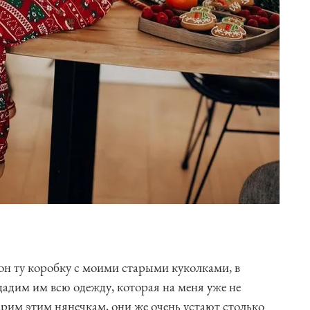
он ту коробку с моими старыми куколками, в
дадим им всю одежду, которая на меня уже не
арим этим нянечкам, они же очень устают столько