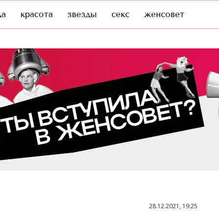
да
красота
звезды
секс
женсовет
28.12.2021, 19:25