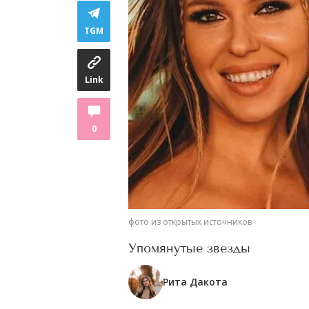
TGM
Link
0
фото из открытых источников
Упомянутые звезды
Рита Дакота