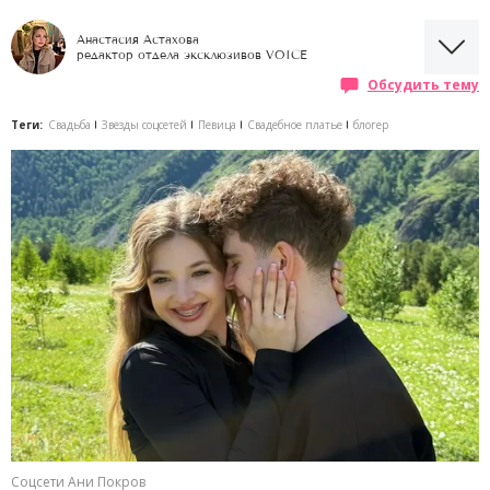
Анастасия Астахова
редактор отдела эксклюзивов VOICE
Обсудить тему
Теги:
Свадьба
Звезды соцсетей
Певица
Свадебное платье
блогер
Соцсети Ани Покров