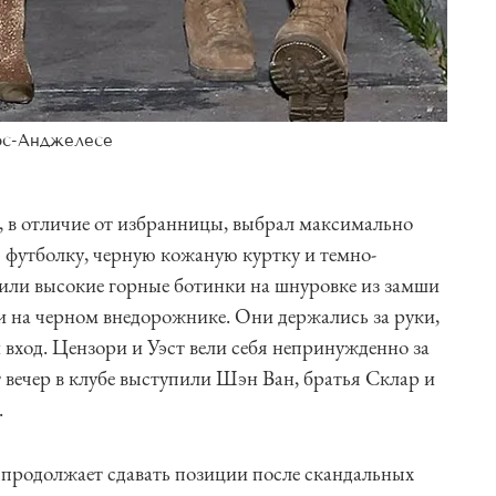
Лос-Анджелесе
 в отличие от избранницы, выбрал максимально
 футболку, черную кожаную куртку и темно-
или высокие горные ботинки на шнуровке из замши
и на черном внедорожнике. Они держались за руки,
 вход. Цензори и Уэст вели себя непринужденно за
 вечер в клубе выступили Шэн Ван, братья Склар и
.
продолжает сдавать позиции после скандальных