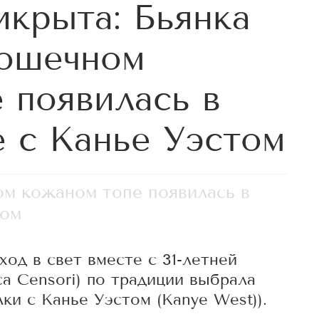
икрыта: Бьянка
рошечном
 появилась в
е с Канье Уэстом
ом кожаном топе появилась в
том
од в свет вместе с 31-летней
a Censori) по традиции выбрала
ки с Канье Уэстом (Kanye West)).