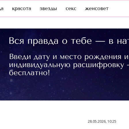
да
красота
звезды
секс
женсовет
28.05.2026, 10:25