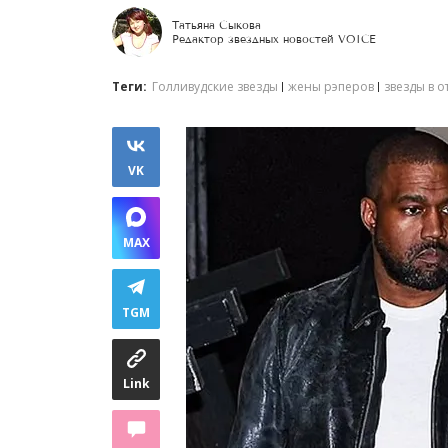
Татьяна Сыкова
Редактор звездных новостей VOICE
Теги:
Голливудские звезды
жены рэперов
звезды в 
VK
MAX
TGM
Link