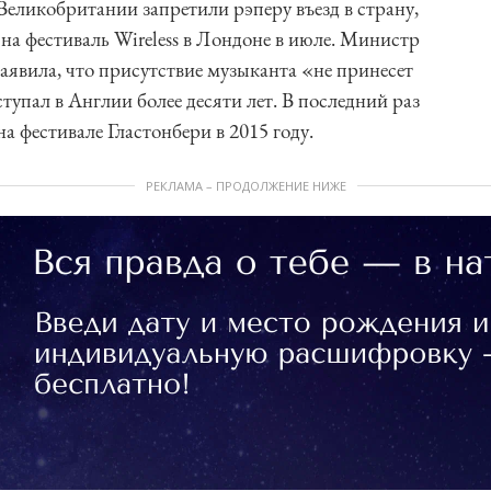
Великобритании запретили рэперу въезд в страну,
на фестиваль Wireless в Лондоне в июле. Министр
явила, что присутствие музыканта «не принесет
ступал в Англии более десяти лет. В последний раз
а фестивале Гластонбери в 2015 году.
РЕКЛАМА – ПРОДОЛЖЕНИЕ НИЖЕ