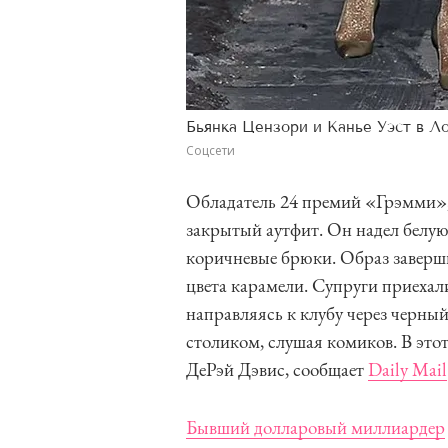
Бьянка Цензори и Канье Уэст в 
Соцсети
Обладатель 24 премий «Грэмми»,
закрытый аутфит. Он надел белую
коричневые брюки. Образ заверш
цвета карамели. Супруги приехал
направляясь к клубу через черный
столиком, слушая комиков. В этот
ДеРэй Дэвис, сообщает
Daily Mail
Бывший долларовый миллиардер