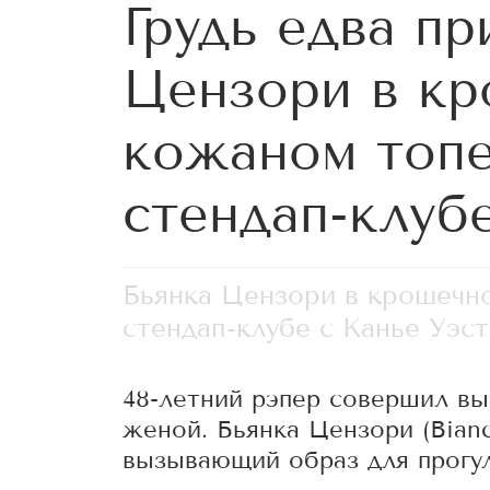
Грудь едва пр
Цензори в к
кожаном топе
стендап-клуб
Бьянка Цензори в крошечн
стендап-клубе с Канье Уэс
48-летний рэпер совершил вых
женой. Бьянка Цензори (Bianc
вызывающий образ для прогул