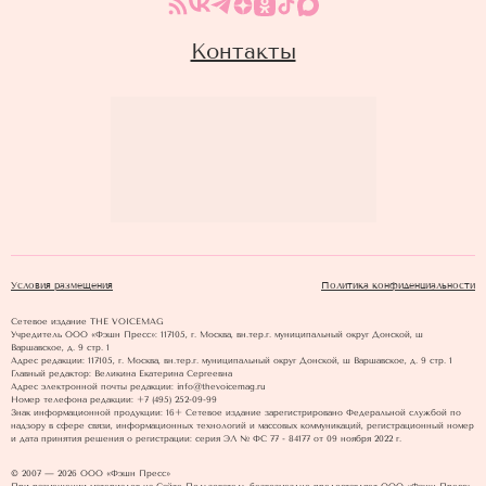
Контакты
Условия размещения
Политика конфиденциальности
Сетевое издание THE VOICEMAG
Учредитель ООО «Фэшн Пресс»: 117105, г. Москва, вн.тер.г. муниципальный округ Донской, ш
Варшавское, д. 9 стр. 1
Адрес редакции: 117105, г. Москва, вн.тер.г. муниципальный округ Донской, ш Варшавское, д. 9 стр. 1
Главный редактор: Великина Екатерина Сергеевна
Адрес электронной почты редакции: info@thevoicemag.ru
Номер телефона редакции: +7 (495) 252-09-99
Знак информационной продукции: 16+ Cетевое издание зарегистрировано Федеральной службой по
надзору в сфере связи, информационных технологий и массовых коммуникаций, регистрационный номер
и дата принятия решения о регистрации: серия ЭЛ № ФС 77 - 84177 от 09 ноября 2022 г.
© 2007 — 2026 ООО «Фэшн Пресс»