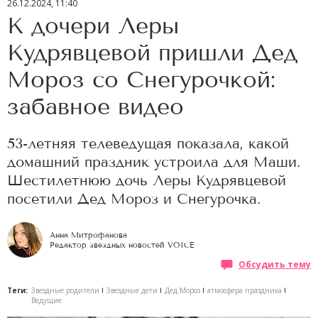
26.12.2024, 11:40
К дочери Леры
Кудрявцевой пришли Дед
Мороз со Снегурочкой:
забавное видео
53-летняя телеведущая показала, какой
домашний праздник устроила для Маши.
Шестилетнюю дочь Леры Кудрявцевой
посетили Дед Мороз и Снегурочка.
Анна Митрофанова
Редактор звездных новостей VOICE
Обсудить тему
Теги:
Звездные родители
Звездные дети
Дед Мороз
атмосфера праздника
Ведущие