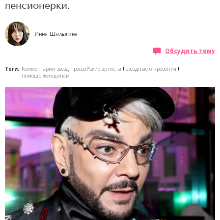
пенсионерки.
Инна Шалыгина
Обсудить тему
Теги:
Комментарии звезд
российские артисты
звездные откровения
помощь женщинам