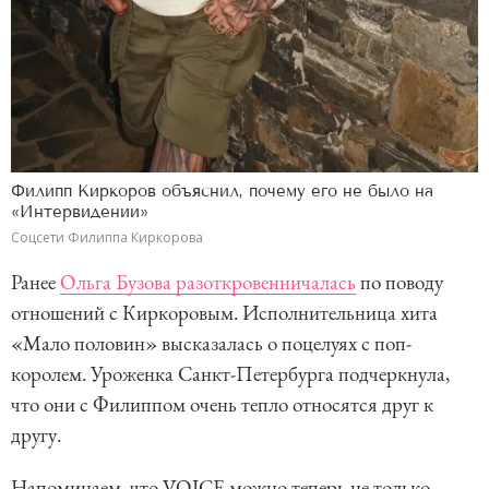
Филипп Киркоров объяснил, почему его не было на
«Интервидении»
Соцсети Филиппа Киркорова
Ранее
Ольга Бузова разоткровенничалась
по поводу
отношений с Киркоровым. Исполнительница хита
«Мало половин» высказалась о поцелуях с поп-
королем. Уроженка Санкт-Петербурга подчеркнула,
что они с Филиппом очень тепло относятся друг к
другу.
Напоминаем, что VOICE можно теперь не только