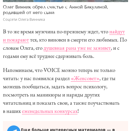
Олег Винник обрел счастье с Анной Бакулиной,
родившей от него сына
Соцсети Олега Винника
В то же время мужчина по-прежнему ждет, что
найдут
и покарают
тех, кто виновен в смерти его любимых. По
словам Олега, его
душевная рана уже не заживет
, и с
годами ему всё труднее сдерживать боль.
Напоминаем, что VOICE можно теперь не только
читать: у нас появился раздел
«Женсовет»
, где ты
можешь пообщаться, задать вопрос психологу,
посмотреть на маникюры и наряды других
читательниц и показать свои, а также поучаствовать
в наших
еженедельных конкурсах
!
Еще больше интересных материалов — в