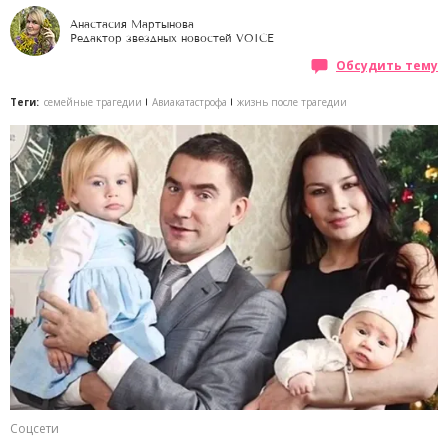
Анастасия Мартынова
Редактор звездных новостей VOICE
Обсудить тему
Теги:
семейные трагедии
Авиакатастрофа
жизнь после трагедии
Соцсети