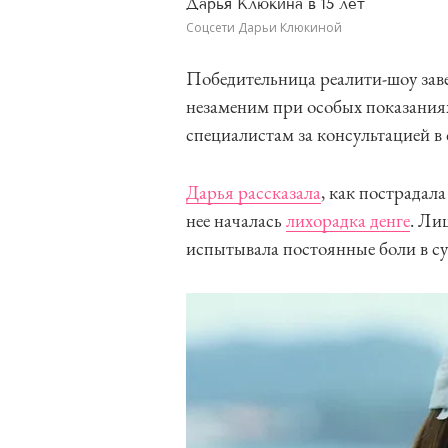
Дарья Клюкина в 15 лет
Соцсети Дарьи Клюкиной
Победительница реалити-шоу завер
незаменим при особых показания
специалистам за консультацией в
Дарья рассказала
, как пострадал
нее началась
лихорадка денге
. Ли
испытывала постоянные боли в су