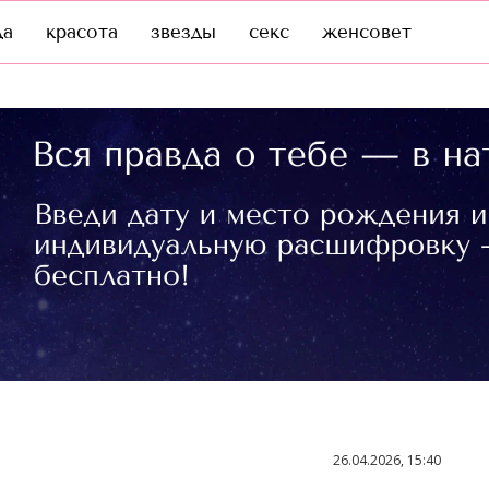
да
красота
звезды
секс
женсовет
26.04.2026, 15:40