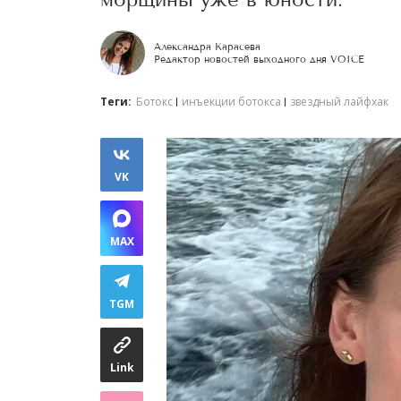
Александра Карасева
Редактор новостей выходного дня VOICE
Теги:
Ботокс
инъекции ботокса
звездный лайфхак
VK
MAX
TGM
Link