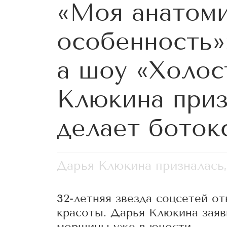
«Моя анатоми
особенность»
а шоу «Холос
Клюкина приз
делает ботокс
Дарья Клюкина призналась, 
32-летняя звезда соцсетей от
красоты. Дарья Клюкина заяв
морщины уже в юности.