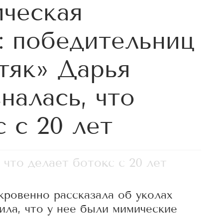
ческая
: победительниц
тяк» Дарья
налась, что
 с 20 лет
что делает ботокс с 20 лет
кровенно рассказала об уколах
ила, что у нее были мимические