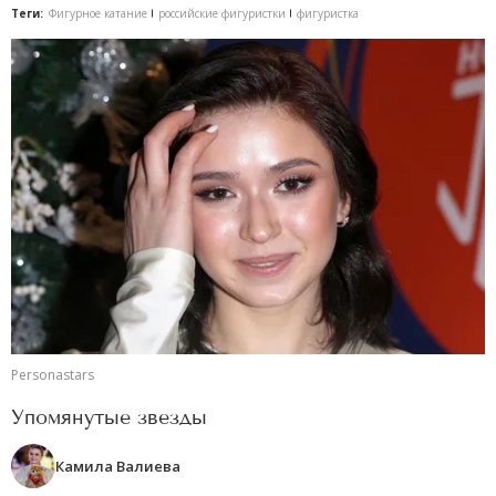
Теги:
Фигурное катание
российские фигуристки
фигуристка
Personastars
Упомянутые звезды
Камила Валиева