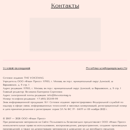
Контакты
Условия размещения
Политика конфиденциальности
Сетевое издание THE VOICEMAG
Учредитель ООО «Фэшн Пресс»: 117105, г. Москва, вн.тер.г. муниципальный округ Донской, ш
Варшавское, д. 9 стр. 1
Адрес редакции: 117105, г. Москва, вн.тер.г. муниципальный округ Донской, ш Варшавское, д. 9 стр. 1
Главный редактор: Великина Екатерина Сергеевна
Адрес электронной почты редакции: info@thevoicemag.ru
Номер телефона редакции: +7 (495) 252-09-99
Знак информационной продукции: 16+ Cетевое издание зарегистрировано Федеральной службой по
надзору в сфере связи, информационных технологий и массовых коммуникаций, регистрационный номер
и дата принятия решения о регистрации: серия ЭЛ № ФС 77 - 84177 от 09 ноября 2022 г.
© 2007 — 2026 ООО «Фэшн Пресс»
При размещении материалов на Сайте Пользователь безвозмездно предоставляет ООО «Фэшн Пресс»
неисключительные права на использование, воспроизведение, распространение, создание производных
произведений, а также на демонстрацию материалов и доведение их до всеобщего сведения.