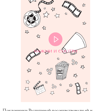
НАЖМИ И СМОТРИ
Поклонники Распутиной посочувствовали ей и