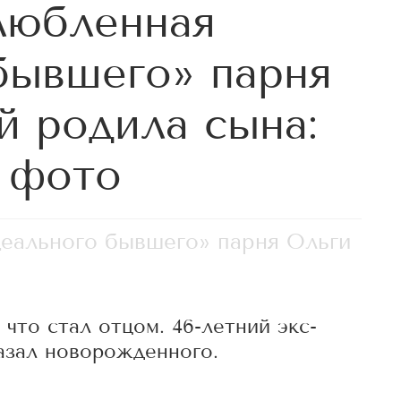
любленная
бывшего» парня
й родила сына:
 фото
еального бывшего» парня Ольги
что стал отцом. 46-летний экс-
азал новорожденного.