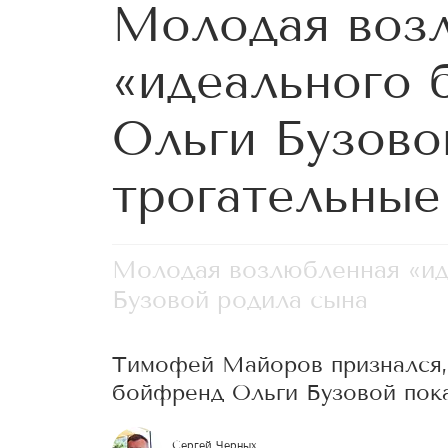
Молодая воз
«идеального 
Ольги Бузово
трогательные
Молодая возлюбленная «ид
Бузовой родила сына
Тимофей Майоров признался, 
бойфренд Ольги Бузовой пок
Сергей Черных