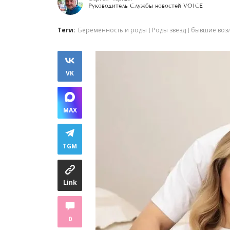
Руководитель Службы новостей VOICE
Теги:
Беременность и роды
Роды звезд
бывшие воз
VK
MAX
TGM
Link
0