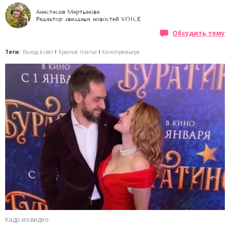
Анастасия Мартынова
Редактор звездных новостей VOICE
Обсудить тему
Теги:
Выход в свет
Красное платье
Кинопремьера
Кадр из видео