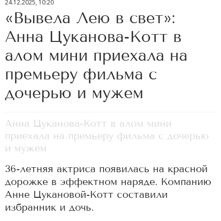
24.12.2025, 10:20
«Вывела Лею в свет»:
Анна Цуканова-Котт в
алом мини приехала на
премьеру фильма с
дочерью и мужем
Анна Цуканова-Котт в алом мини
приехала на премьеру фильма с дочерью
и мужем
36-летняя актриса появилась на красной
дорожке в эффектном наряде. Компанию
Анне Цукановой-Котт составили
избранник и дочь.