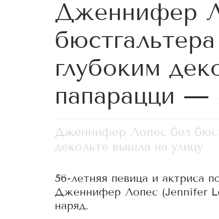
Дженнифер Л
бюстгальтера 
глубоким дек
папарацци — 
Дженнифер Лопес без бюстг
декольте вышла на улицу
56-летняя певица и актриса п
Дженнифер Лопес (Jennifer L
наряд.