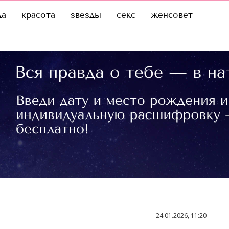
да
красота
звезды
секс
женсовет
24.01.2026, 11:20