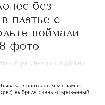
опес без
в платье с
ольте поймали
8 фото
альтера в платье с глубоким
обывала в винтажном магазине.
opez) выбрала очень откровенный