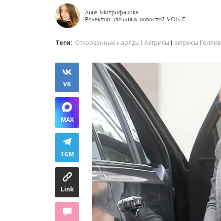
Анна Митрофанова
Редактор звездных новостей VOICE
Теги:
Откровенные наряды
Актрисы
актрисы Голлив
VK
MAX
TGM
Link