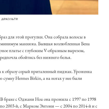
 декольте
аз для этой прогулки. Она собрала волосы в
це минимум макияжа. Бывшая возлюбленная Бена
рное платье с глубоким V-образным вырезом,
редпочла обойтись без нижнего белья.
а к образу серый приталенный пиджак. Уроженка
сумку Hermes Birkin, а на ногах у нее были
 В браке с Оджани Ноа она прожила с 1997 по 1998
по 2003-й, с Марком Энтони — с 2004 по 2014-й и с