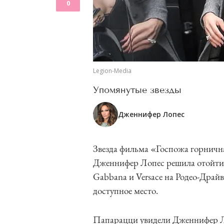
0
Legion-Media
Упомянутые звезды
Дженнифер Лопес
Звезда фильма «Госпожа горничн
Дженнифер Лопес решила отойти 
Gabbana и Versace на Родео-Драйв
доступное место.
Папарацци увидели Дженнифер Ло