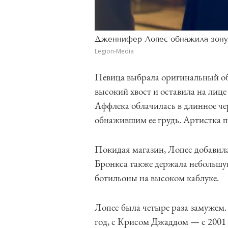
Дженнифер Лопес обнажила зону
Legion-Media
Певица выбрала оригинальный обр
высокий хвост и оставила на ли
Аффлека облачилась в длинное че
обнажившим ее грудь. Артистка п
Покидая магазин, Лопес добавил
Бронкса также держала небольшую 
ботильоны на высоком каблуке.
Лопес была четыре раза замужем.
год, с Крисом Джаддом — с 2001 