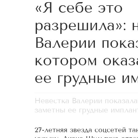
«Я себе это
разрешила»: 
Валерии пока
котором оказ
ее грудные и
Невестка Валерии показала
заметны ее грудные импла
27-летняя звезда соцсетей та