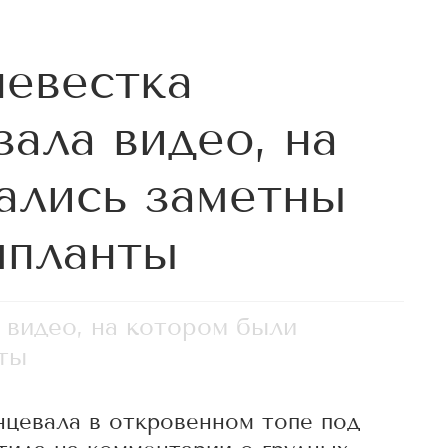
невестка
зала видео, на
ались заметны
мпланты
 видео, на котором были
нты
нцевала в откровенном топе под