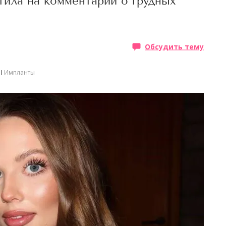
тила на комментарии о грудных
Обсудить тему
Импланты