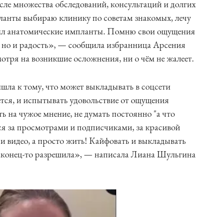
после множества обследований, консультаций и долгих
анты выбираю клинику по советам знакомых, лечу
 мл анатомические импланты. Помню свои ощущения
е, но и радость», — сообщила избранница Арсения
отря на возникшие осложнения, ни о чём не жалеет.
шла к тому, что может выкладывать в соцсети
ется, и испытывать удовольствие от ощущения
ть на чужое мнение, не думать постоянно "а что
ься за просмотрами и подписчиками, за красивой
и видео, а просто жить! Кайфовать и выкладывать
ё наконец-то разрешила», — написала Лиана Шульгина