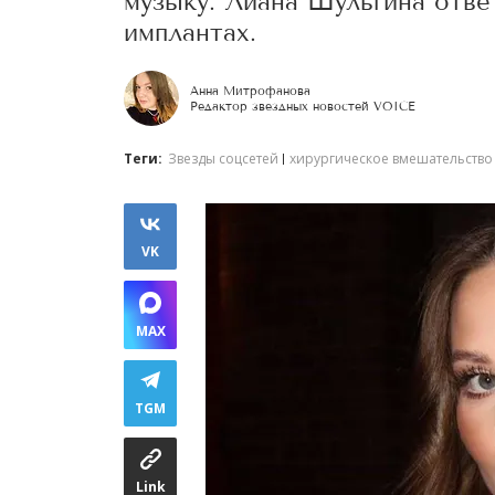
музыку. Лиана Шульгина отве
имплантах.
Анна Митрофанова
Редактор звездных новостей VOICE
Теги:
Звезды соцсетей
хирургическое вмешательство
VK
MAX
TGM
Link