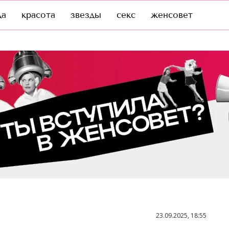
да
красота
звезды
секс
женсовет
23.09.2025, 18:55