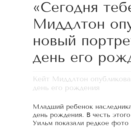
«Сегодня теб
Миддлтон оп
новый портре
день его рож
Кейт Миддлтон опубликова
день его рождения
Младший ребенок наследника
день рождения. В честь этог
Уильм показали редкое фото 