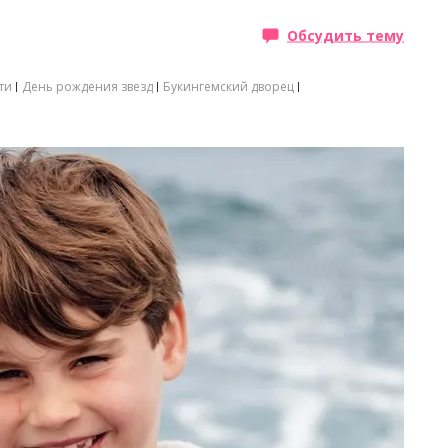
Обсудить тему
ти
День рождения звезд
Букингемский дворец