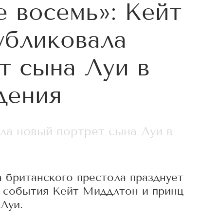
е восемь»: Кейт
убликовала
т сына Луи в
дения
ла новый портрет сына Луи в
 британского престола празднует
о события Кейт Миддлтон и принц
Луи.