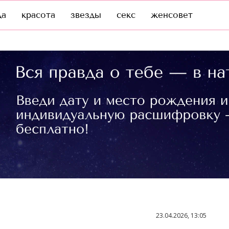
да
красота
звезды
секс
женсовет
23.04.2026, 13:05