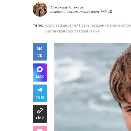
Анастасия Астахова
редактор отдела эксклюзивов VOICE
Теги:
Королевская семья
день рождения знаменитос
Британская королевская семья
VK
MAX
TGM
Link