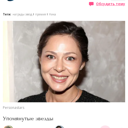
Обсудить тему
Теги:
награды звезд
премия
Ника
Personastars
Упомянутые звезды