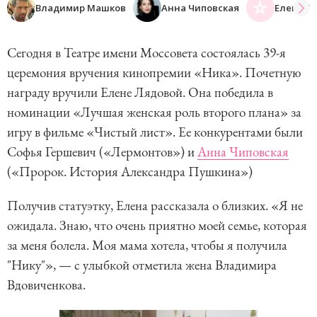
Владимир Машков
Анна Чиповская
Елена Л
Сегодня в Театре имени Моссовета состоялась 39-я
церемония вручения кинопремии «Ника». Почетную
награду вручили Елене Лядовой. Она победила в
номинации «Лучшая женская роль второго плана» за
игру в фильме «Чистый лист». Ее конкурентами были
Софья Гершевич («Лермонтов») и
Анна Чиповская
(«Пророк. История Александра Пушкина»)
Получив статуэтку, Елена рассказала о близких. «Я не
ожидала. Знаю, что очень приятно моей семье, которая
за меня болела. Моя мама хотела, чтобы я получила
"Нику"», — с улыбкой отметила жена Владимира
Вдовиченкова.