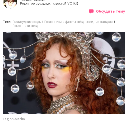
Редактор звездных новостей VOICE
Обсудить тему
Теги:
Голливудские звезды
Поклонники и фанаты звёзд
звездные скандалы
Поклонники звезд
Legion-Media