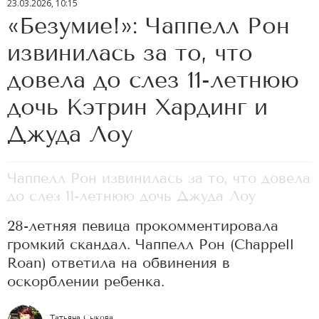
23.03.2026, 10:15
«Безумие!»: Чаппелл Рон
извинилась за то, что
довела до слез 11-летнюю
дочь Кэтрин Хардинг и
Джуда Лоу
Чаппелл Рон извинилась за то, что довела
до слез 11-летнюю дочь Джуда Лоу
28-летняя певица прокомментировала
громкий скандал. Чаппелл Рон (Chappell
Roan) ответила на обвинения в
оскорблении ребенка.
Татьяна Сыкова