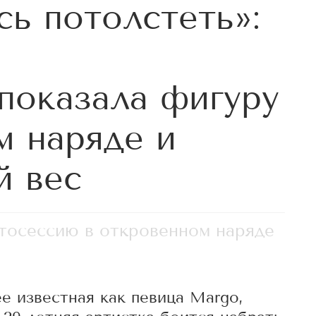
сь потолстеть»:
показала фигуру
м наряде и
й вес
тосессию в откровенном наряде
е известная как певица Margo,