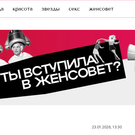
да
красота
звезды
секс
женсовет
23.01.2026, 13:30