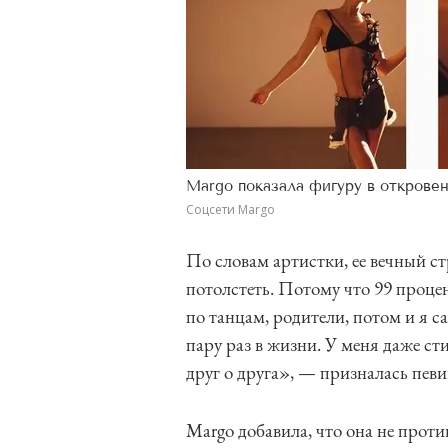
Margo показала фигуру в открове
Соцсети Margo
По словам артистки, ее вечный с
потолстеть. Потому что 99 процен
по танцам, родители, потом и я с
пару раз в жизни. У меня даже ст
друг о друга», — призналась пев
Margo добавила, что она не проти