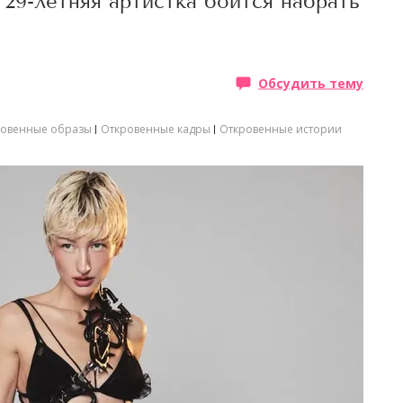
 29-летняя артистка боится набрать
Обсудить тему
ровенные образы
Откровенные кадры
Откровенные истории