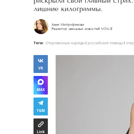
раскрыла свой главный страх.
лишние килограммы.
Анна Митрофанова
Редактор звездных новостей VOICE
Теги:
Откровенные наряды
российские певицы
отк
VK
MAX
TGM
Link