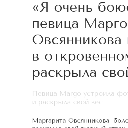
«Я очень бою
певица Марго
Овсянникова 
в откровенно
раскрыла сво
Певица Margo устроила фо
и раскрыла свой вес
Маргарита Овсянникова, боле