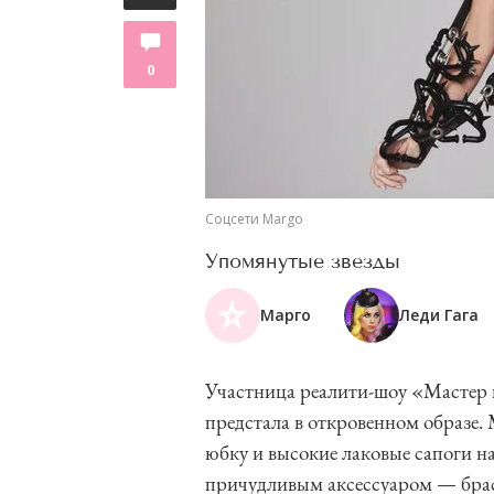
0
Соцсети Margo
Упомянутые звезды
Марго
Леди Гага
Участница реалити-шоу «Мастер 
предстала в откровенном образе.
юбку и высокие лаковые сапоги н
причудливым аксессуаром — брас