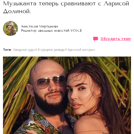
Музыканта теперь сравнивают с Ларисой
Долиной.
Анастасия Мартынова
Редактор звездных новостей VOICE
Обсудить тему
Теги:
Звездные суды
В процессе развода
Брачный контракт