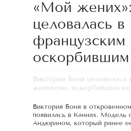
«Мой жених»:
целовалась в
французским 
оскорбившим
Виктория Боня целовалась 
женихом», оскорбившим ее
Виктория Боня в откровенном
появилась в Каннах. Модель 
Андюраном, который ранее ее