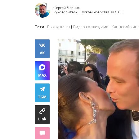
Сергей Черных
Руководитель Службы новостей VOICE
Теги:
Выход в свет
Видео со звездами
Каннский кин
VK
MAX
TGM
Link