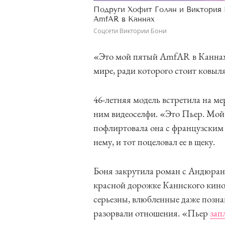
Подруги Хофит Голан и Виктория 
AmfAR в Каннах
Соцсети Виктории Бони
«Это мой пятый AmfAR в Каннах.
мире, ради которого стоит ковыл
46-летняя модель встретила на м
ним видеоселфи. «Это Пьер. Мой 
пофлиртовала она с французским
нему, и тот поцеловал ее в щеку.
Боня закрутила роман с Андюрано
красной дорожке Каннского киноф
серьезны, влюбленные даже позн
разорвали отношения. «Пьер
зап