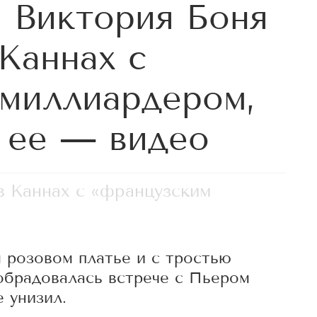
 Виктория Боня
 Каннах с
миллиардером,
 ее — видео
в Каннах с «французским
 розовом платье и с тростью
обрадовалась встрече с Пьером
 унизил.