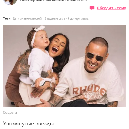
Редактор новостей выходного дня VOICE
Обсудить тему
Теги:
Дети знаменитостей
Звездные семьи
дочери звезд
Соцсети
Упомянутые звезды