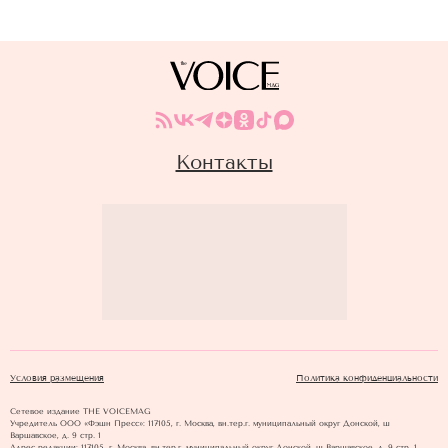
Контакты
Условия размещения
Политика конфиденциальности
Сетевое издание THE VOICEMAG
Учредитель ООО «Фэшн Пресс»: 117105, г. Москва, вн.тер.г. муниципальный округ Донской, ш
Варшавское, д. 9 стр. 1
Адрес редакции: 117105, г. Москва, вн.тер.г. муниципальный округ Донской, ш Варшавское, д. 9 стр. 1