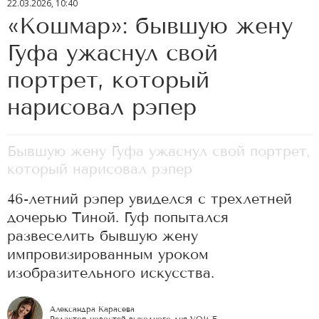
22.03.2026, 10:40
«Кошмар»: бывшую жену
Гуфа ужаснул свой
портрет, который
нарисовал рэпер
Бывшую жену Гуфа ужаснул свой портрет,
который нарисовал рэпер
46-летний рэпер увиделся с трехлетней
дочерью Тиной. Гуф попытался
развеселить бывшую жену
импровизированным уроком
изобразительного искусства.
Александра Карасева