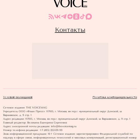
Контакты
Условия размещения
Политика конфиденциальности
Сетевое издание THE VOICEMAG
Учредитель ООО «Фэшн Пресс»: 117105, г. Москва, вн.тер.г. муниципальный округ Донской, ш
Варшавское, д. 9 стр. 1
Адрес редакции: 117105, г. Москва, вн.тер.г. муниципальный округ Донской, ш Варшавское, д. 9 стр. 1
Главный редактор: Великина Екатерина Сергеевна
Адрес электронной почты редакции: info@thevoicemag.ru
Номер телефона редакции: +7 (495) 252-09-99
Знак информационной продукции: 16+ Cетевое издание зарегистрировано Федеральной службой по
надзору в сфере связи, информационных технологий и массовых коммуникаций, регистрационный номер