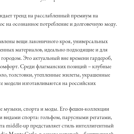
ждает тренд на расслабленный премиум на
ос на осознанное потребление и долговечную моду.
авлены вещи лаконичного кроя, универсальных
венных материалов, идеально подходящие и для
а городом. Это актуальный вне времени гардероб,
комфорт. Среди флагманских позиций – клубные
ло, толстовки, утепленные жилеты, украшенные
е модели изготавливаются на российских
ке музыки, спорта и моды. Его фешен-коллекции
 видами спорта: гольфом, парусными регатами,
а middle-up представляет стиль интеллигентный
o Monte Carlo, в основе которой – безупречный