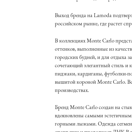
Выход бренда на Lamoda подтвер
российском рынке, где растет спр
В коллекциях Monte Carlo предст
оттенков, выполненные из качест
городских будней, и для отдыха з
сочетающий элегантный стиль и 
пиджаки, кардиганы, футболки-по
вышитой короной Monte Carlo. Вс
производствах.
Бренд Monte Carlo создан на сты
вдохновлены самыми эстетичными
горными лыжами. Одежда сегмент
спорт-шик и продолжает ДНК Radi