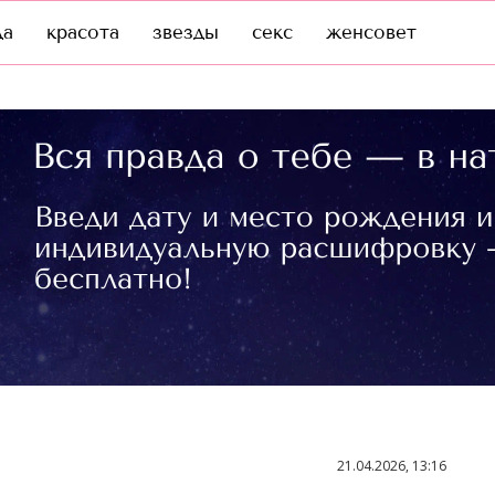
да
красота
звезды
секс
женсовет
21.04.2026, 13:16