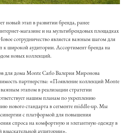
т новый этап в развитии бренда, ранее
интернет-магазине и на мультибрендовых площадках
 Новое сотрудничество является важным шагом для
п к широкой аудитории. Ассортимент бренда на
одом новых коллекций.
ов для дома Monte Carlo Валерия Миронова
ачимость партнерства: «Появление коллекций Monte
с важным этапом в реализации стратегии
тветствует нашим планам по укреплению
ю нового стандарта в сегменте middle-up. Мы
 синергии с платформой для повышения
рения спроса на комфортную и элегантную одежду в
й взыскательной аудитории».