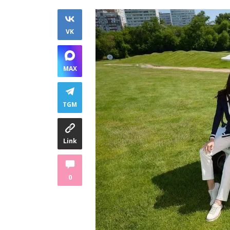
VK
MAX
TGM
Link
0