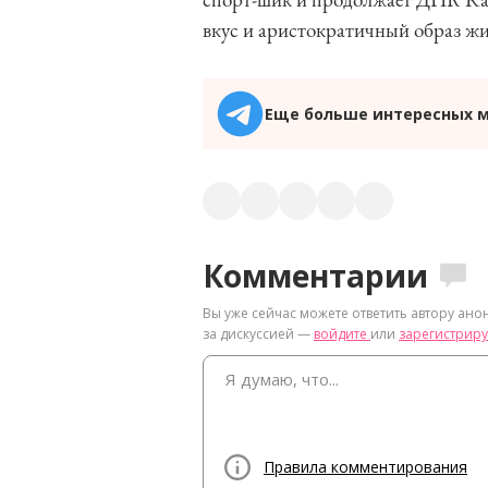
вкус и аристократичный образ жи
Еще больше интересных 
Комментарии
Вы уже сейчас можете ответить автору ано
за дискуссией —
войдите
или
зарегистриру
Правила комментирования