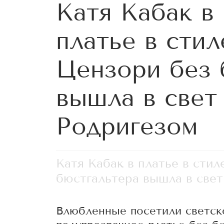
Катя Кабак в
платье в стил
Цензори без 
вышла в свет
Родригезом
Катя Кабак в платье в сти
бюстгальтера вышла в свет
Влюбленные посетили светско