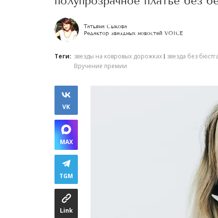
полупрозрачное платье без бе
Татьяна Сыкова
Редактор звездных новостей VOICE
Теги:
звезды на ковровых дорожках
звезда без бюстг
Вручение премии
VK
MAX
TGM
Link