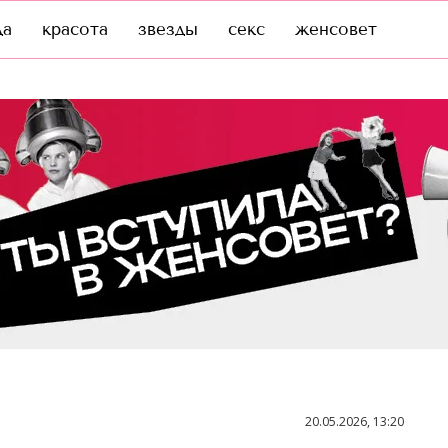
да
красота
звезды
секс
женсовет
20.05.2026, 13:20