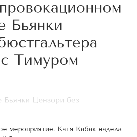
 провокационном
е Бьянки
бюстгальтера
 с Тимуром
ле Бьянки Цензори без
е мероприятие. Катя Кабак надела