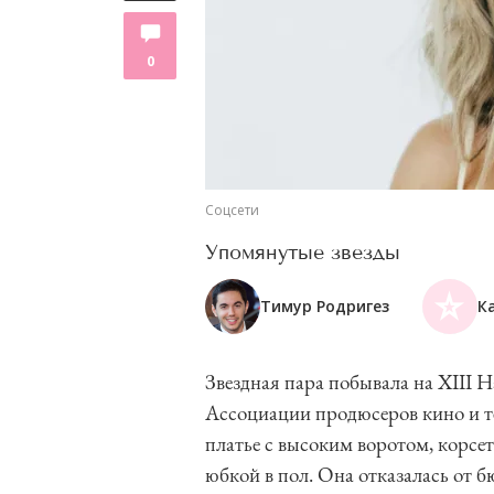
0
Соцсети
Упомянутые звезды
Тимур Родригез
К
Звездная пара побывала на XIII
Ассоциации продюсеров кино и т
платье с высоким воротом, корсе
юбкой в пол. Она отказалась от б