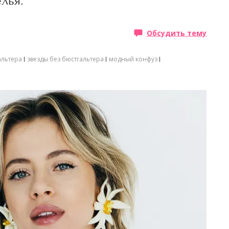
лья.
Обсудить тему
альтера
звезды без бюстгальтера
модный конфуз