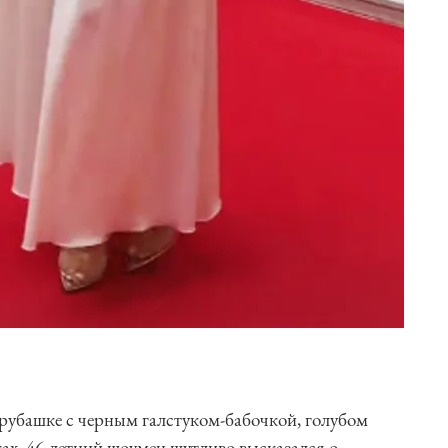
 рубашке с черным галстуком-бабочкой, голубом
ах. 46-летний шоумен шутливо высказался о