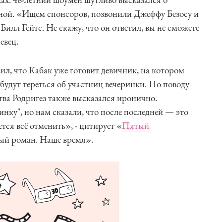
нной. «Ищем спонсоров, позвонили Джеффу Безосу и
Билл Гейтс. Не скажу, что он ответил, вы не сможете
евец.
л, что Кабак уже готовит девичник, на котором
удут тереться об участниц вечеринки. По поводу
ва Родригез также высказался иронично.
нку", но нам сказали, что после последней — это
тся всё отменить», - цитирует «
Пятый
ый роман. Наше время».