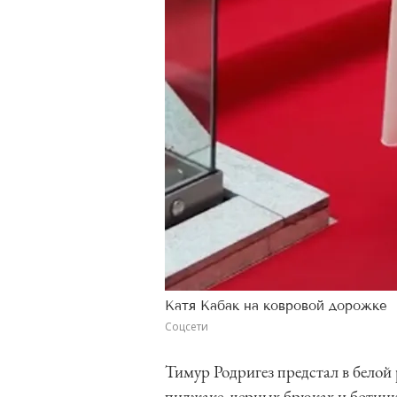
Катя Кабак на ковровой дорожке
Соцсети
Тимур Родригез предстал в белой
пиджаке, черных брюках и ботинк