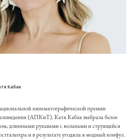
атя Кабак
 Национальной кинематографической премии
елевидения (АПКиТ). Катя Кабак выбрала белое
том, длинными рукавами с воланами и струящейся
юстгальтера и в результате угодила в модный конфуз.