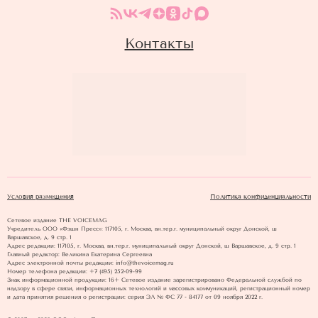
Контакты
Условия размещения
Политика конфиденциальности
Сетевое издание THE VOICEMAG
Учредитель ООО «Фэшн Пресс»: 117105, г. Москва, вн.тер.г. муниципальный округ Донской, ш
Варшавское, д. 9 стр. 1
Адрес редакции: 117105, г. Москва, вн.тер.г. муниципальный округ Донской, ш Варшавское, д. 9 стр. 1
Главный редактор: Великина Екатерина Сергеевна
Адрес электронной почты редакции: info@thevoicemag.ru
Номер телефона редакции: +7 (495) 252-09-99
Знак информационной продукции: 16+ Cетевое издание зарегистрировано Федеральной службой по
надзору в сфере связи, информационных технологий и массовых коммуникаций, регистрационный номер
и дата принятия решения о регистрации: серия ЭЛ № ФС 77 - 84177 от 09 ноября 2022 г.