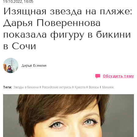
19.10.2022, 16:05
Изящная звезда на пляже:
Дарья Повереннова
показала фигуру в бикини
в Сочи
Дарья Есенина
Обсудить тему
Теги:
Звезды в бикини
Российские актрисы
Красота
Волосы
Макияж