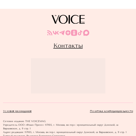
Контакты
Условия размещения
Политика конфиденциальности
Сетевое издание THE VOICEMAG
Учредитель ООО «Фэшн Пресс»: 117105, г. Москва, вн.тер.г. муниципальный округ Донской, ш
Варшавское, д. 9 стр. 1
Адрес редакции: 117105, г. Москва, вн.тер.г. муниципальный округ Донской, ш Варшавское, д. 9 стр. 1
Главный редактор: Великина Екатерина Сергеевна