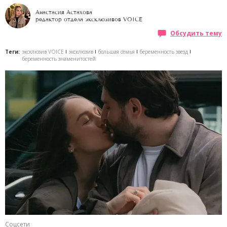
Анастасия Астахова
редактор отдела эксклюзивов VOICE
Обсудить тему
Теги:
эксклюзив VOICE
эксклюзив
большая семья
беременность звезд
беременность знаменитостей
Соцсети