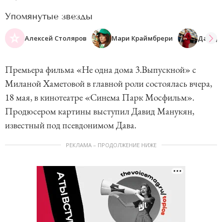
Упомянутые звезды
Алексей Столяров
Мари Краймбрери
Давид
Премьера фильма «Не одна дома 3.Выпускной» с
Миланой Хаметовой в главной роли состоялась вчера,
18 мая, в кинотеатре «Синема Парк Мосфильм».
Продюсером картины выступил Давид Манукян,
известный под псевдонимом Дава.
РЕКЛАМА – ПРОДОЛЖЕНИЕ НИЖЕ