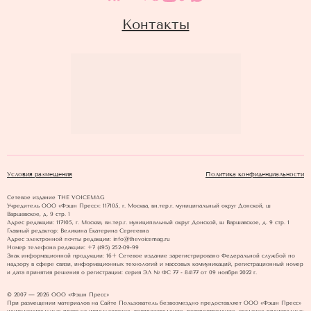
Контакты
Условия размещения
Политика конфиденциальности
Сетевое издание THE VOICEMAG
Учредитель ООО «Фэшн Пресс»: 117105, г. Москва, вн.тер.г. муниципальный округ Донской, ш
Варшавское, д. 9 стр. 1
Адрес редакции: 117105, г. Москва, вн.тер.г. муниципальный округ Донской, ш Варшавское, д. 9 стр. 1
Главный редактор: Великина Екатерина Сергеевна
Адрес электронной почты редакции: info@thevoicemag.ru
Номер телефона редакции: +7 (495) 252-09-99
Знак информационной продукции: 16+ Cетевое издание зарегистрировано Федеральной службой по
надзору в сфере связи, информационных технологий и массовых коммуникаций, регистрационный номер
и дата принятия решения о регистрации: серия ЭЛ № ФС 77 - 84177 от 09 ноября 2022 г.
© 2007 — 2026 ООО «Фэшн Пресс»
При размещении материалов на Сайте Пользователь безвозмездно предоставляет ООО «Фэшн Пресс»