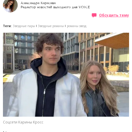
Александра Карасева
Редактор новостей выходного дня VOICE
Обсудить тему
Теги:
Звездные пары
Звездные романы
романы звезд
Соцсети Карины Кросс