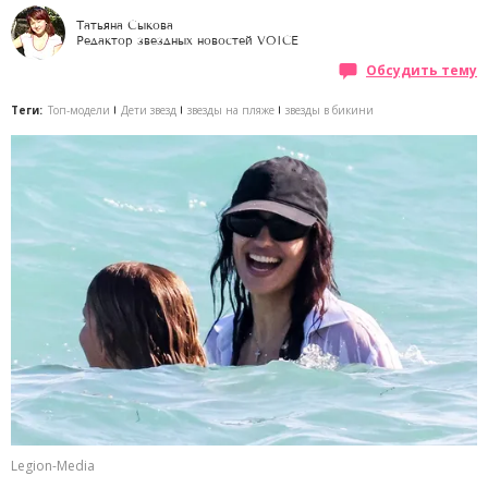
Татьяна Сыкова
Редактор звездных новостей VOICE
Обсудить тему
Теги:
Топ-модели
Дети звезд
звезды на пляже
звезды в бикини
Legion-Media