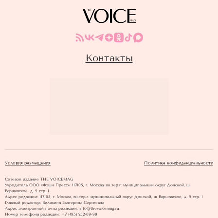
Контакты
Условия размещения
Политика конфиденциальности
Сетевое издание THE VOICEMAG
Учредитель ООО «Фэшн Пресс»: 117105, г. Москва, вн.тер.г. муниципальный округ Донской, ш
Варшавское, д. 9 стр. 1
Адрес редакции: 117105, г. Москва, вн.тер.г. муниципальный округ Донской, ш Варшавское, д. 9 стр. 1
Главный редактор: Великина Екатерина Сергеевна
Адрес электронной почты редакции: info@thevoicemag.ru
Номер телефона редакции: +7 (495) 252-09-99