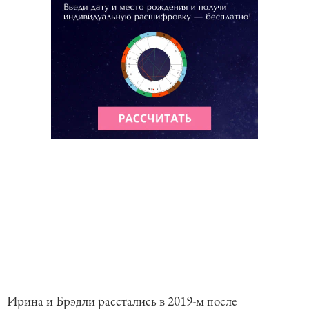
f
1
0
Ирина и Брэдли расстались в 2019-м после