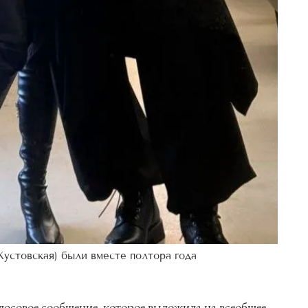
устовская) были вместе полтора года
осовое сообщение, которое выложила на всеобщее