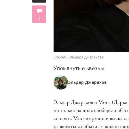
0
Соцсети Эльдара Джарахова
Упомянутые звезды
Эльдар Джарахов
Эльдар Джарахов и Mona (Дарья К
но только на днях сообщили об э
соцсети. Многие решили высказат
развиваться события в жизни пар