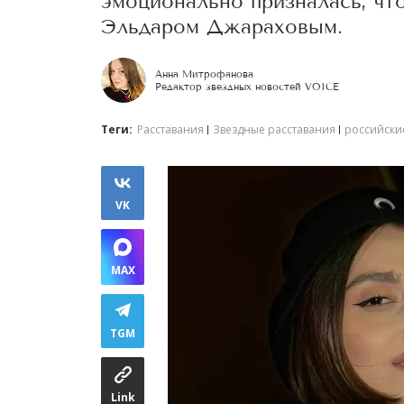
эмоционально призналась, чт
Эльдаром Джараховым.
Анна Митрофанова
Редактор звездных новостей VOICE
Теги:
Расставания
Звездные расставания
российски
VK
MAX
TGM
Link