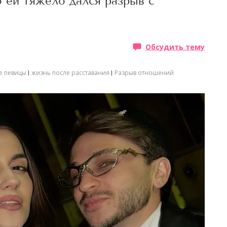
о ей тяжело дался разрыв с
Обсудить тему
е певицы
жизнь после расставания
Разрыв отношений