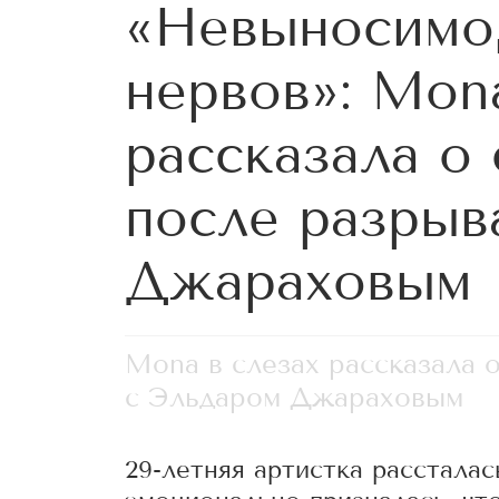
«Невыносимо,
нервов»: Mon
рассказала о
после разрыв
Джараховым
Mona в слезах рассказала 
с Эльдаром Джараховым
29-летняя артистка рассталас