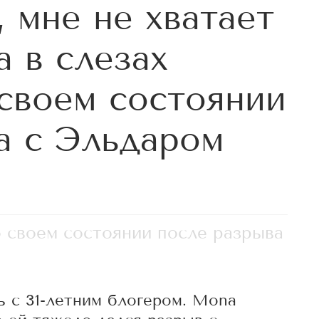
 мне не хватает
a в слезах
 своем состоянии
а с Эльдаром
о своем состоянии после разрыва
ь с 31-летним блогером. Mona