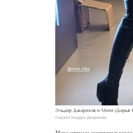
Эльдар Джарахов и Mona (Дарья К
Соцсети Эльдара Джарахова
Mona записала эмоциональное гол