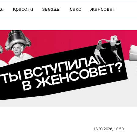
да
красота
звезды
секс
женсовет
18.03.2026, 10:50