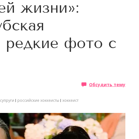
ей жизни»:
убская
 редкие фото с
Обсудить тему
 супруги
российские хоккеисты
хоккеист