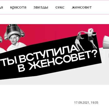
да
красота
звезды
секс
женсовет
17.09.2021, 19:35