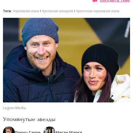
Обсудить тему
Теги:
Королевская семья
британская монархия
Британская королевская семья
Legion-Media
Упомянутые звезды
Принц Гарри
Меган Маркл