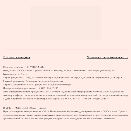
Условия размещения
Политика конфиденциальности
Сетевое издание THE VOICEMAG
Учредитель ООО «Фэшн Пресс»: 117105, г. Москва, вн.тер.г. муниципальный округ Донской, ш
Варшавское, д. 9 стр. 1
Адрес редакции: 117105, г. Москва, вн.тер.г. муниципальный округ Донской, ш Варшавское, д. 9 стр. 1
Главный редактор: Великина Екатерина Сергеевна
Адрес электронной почты редакции: info@thevoicemag.ru
Номер телефона редакции: +7 (495) 252-09-99
Знак информационной продукции: 16+ Cетевое издание зарегистрировано Федеральной службой по
надзору в сфере связи, информационных технологий и массовых коммуникаций, регистрационный номер
и дата принятия решения о регистрации: серия ЭЛ № ФС 77 - 84177 от 09 ноября 2022 г.
© 2007 — 2026 ООО «Фэшн Пресс»
При размещении материалов на Сайте Пользователь безвозмездно предоставляет ООО «Фэшн Пресс»
неисключительные права на использование, воспроизведение, распространение, создание производных
произведений, а также на демонстрацию материалов и доведение их до всеобщего сведения.