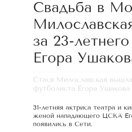
Свадьба в Мо
Милославска
за 23-летнег
Егора Ушаков
Стася Милославская вышла 
футболиста Егора Ушакова
31-летняя актриса театра и к
женой нападающего ЦСКА Ег
появились в Сети.