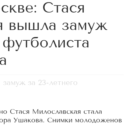
скве: Стася
я вышла замуж
о футболиста
а
замуж за 23-летнего
ино Стася Милославская стала
ора Ушакова. Снимки молодоженов