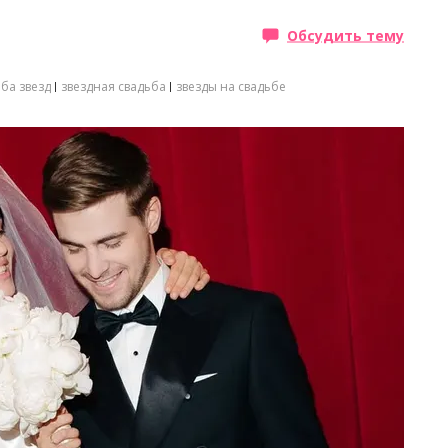
Обсудить тему
ба звезд
звездная свадьба
звезды на свадьбе