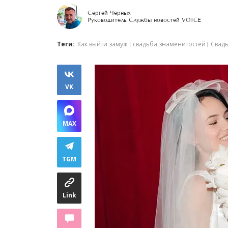
Сергей Черных
Руководитель Службы новостей VOICE
Теги:
Как выйти замуж
свадьба знаменитостей
Свадь
VK
MAX
TGM
Link