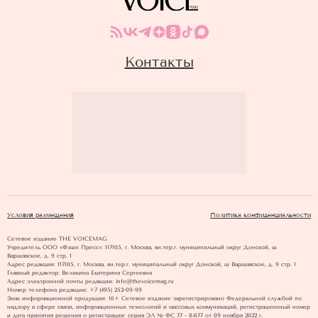
Контакты
Условия размещения
Политика конфиденциальности
Сетевое издание THE VOICEMAG
Учредитель ООО «Фэшн Пресс»: 117105, г. Москва, вн.тер.г. муниципальный округ Донской, ш
Варшавское, д. 9 стр. 1
Адрес редакции: 117105, г. Москва, вн.тер.г. муниципальный округ Донской, ш Варшавское, д. 9 стр. 1
Главный редактор: Великина Екатерина Сергеевна
Адрес электронной почты редакции: info@thevoicemag.ru
Номер телефона редакции: +7 (495) 252-09-99
Знак информационной продукции: 16+ Cетевое издание зарегистрировано Федеральной службой по
надзору в сфере связи, информационных технологий и массовых коммуникаций, регистрационный номер
и дата принятия решения о регистрации: серия ЭЛ № ФС 77 - 84177 от 09 ноября 2022 г.