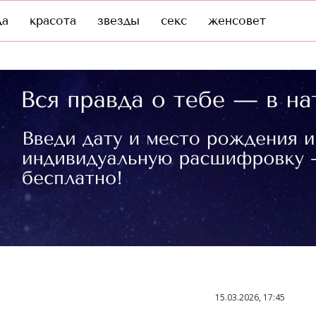
да
красота
звезды
секс
женсовет
15.03.2026, 17:45