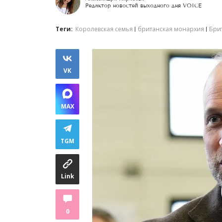
Редактор новостей выходного дня VOICE
Теги:
Королевская семья
британская монархия
Бри
VK
MAX
TGM
Link
0