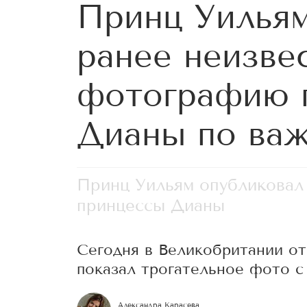
Принц Уильям
ранее неизве
фотографию 
Дианы по важ
Принц Уильям опубликовал
принцессы Дианы
Сегодня в Великобритании о
показал трогательное фото с
Александра Карасева