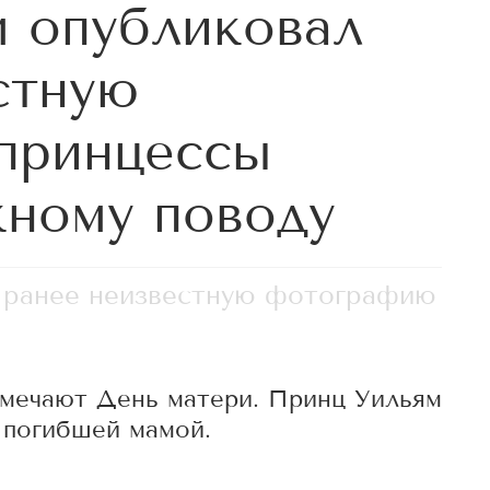
 опубликовал
стную
принцессы
ному поводу
 ранее неизвестную фотографию
тмечают День матери. Принц Уильям
 погибшей мамой.