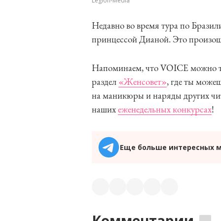
Legion-Media
Недавно во время тура по Брази
принцессой Дианой. Это произошло
Напоминаем, что VOICE можно теп
раздел
«Женсовет»
, где ты може
на маникюры и наряды других чита
наших
еженедельных конкурсах
!
Еще больше интересных 
Комментарии