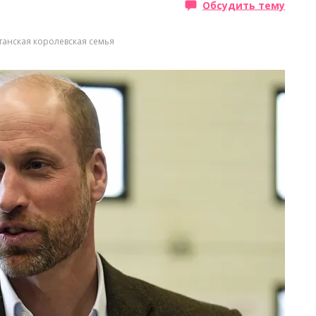
Обсудить тему
танская королевская семья