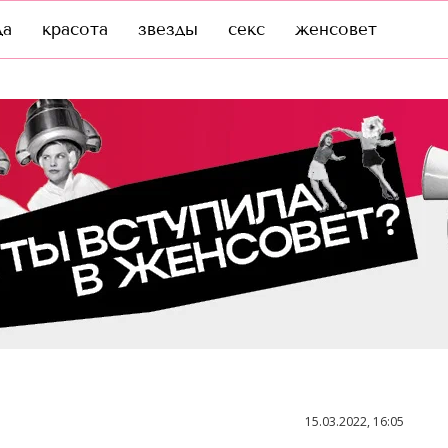
да
красота
звезды
секс
женсовет
15.03.2022, 16:05