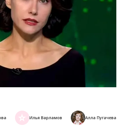
ова
Илья Варламов
Алла Пугачева