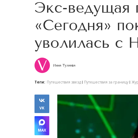
Экс-ведущая
«Сегодня» по
уволилась с 
Инна Тулаева
Теги:
Путешествия звезд
Путешествия за границу
Жу
VK
MAX