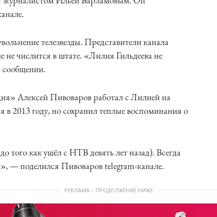
е с журналистом Ильей Варламовым. Он
канале.
вольнение телезвезды. Представители канала
 не числится в штате. «Лилия Гильдеева не
в сообщении.
ия» Алексей Пивоваров работал с Лилией на
я в 2013 году, но сохранил теплые воспоминания о
до того как ушёл с НТВ девять лет назад). Всегда
», — поделился Пивоваров telegram-канале.
РЕКЛАМА – ПРОДОЛЖЕНИЕ НИЖЕ