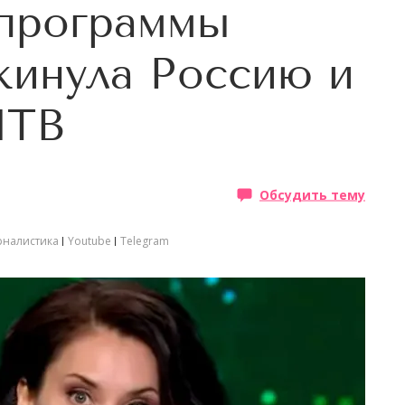
 программы
кинула Россию и
НТВ
Обсудить тему
рналистика
Youtube
Telegram