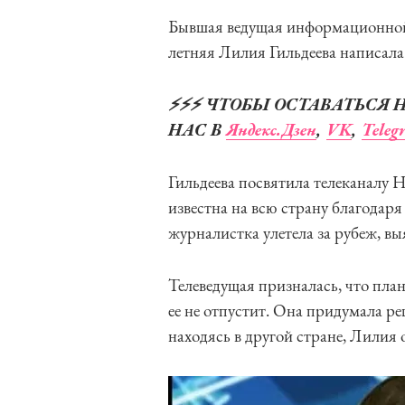
Бывшая ведущая информационной
летняя Лилия Гильдеева написала 
⚡️⚡️⚡️ ЧТОБЫ ОСТАВАТЬСЯ
НАС В
Яндекс.Дзен
,
VK
,
Teleg
Гильдеева посвятила телеканалу Н
известна на всю страну благодар
журналистка улетела за рубеж, вы
Телеведущая призналась, что план
ее не отпустит. Она придумала ре
находясь в другой стране, Лилия