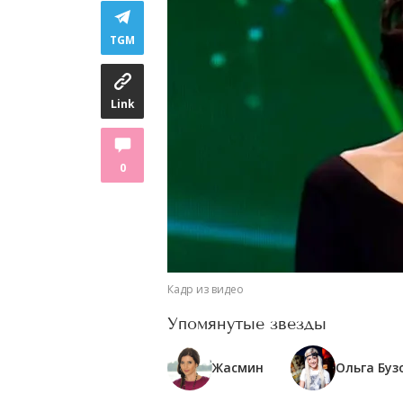
TGM
Link
0
Кадр из видео
Упомянутые звезды
Жасмин
Ольга Буз