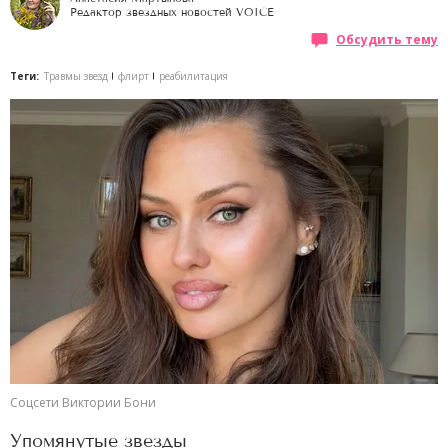
Редактор звездных новостей VOICE
Обсудить тему
Теги:
Травмы звезд
флирт
реабилитация
Соцсети Виктории Бони
Упомянутые звезды