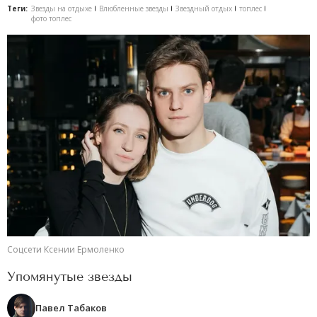
Теги:
Звезды на отдыхе
Влюбленные звезды
Звездный отдых
топлес
фото топлес
Соцсети Ксении Ермоленко
Упомянутые звезды
Павел Табаков