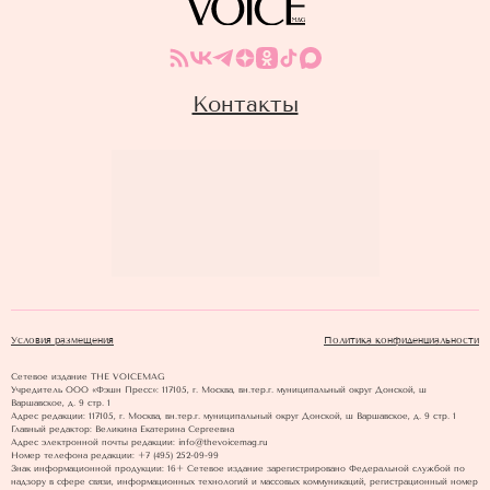
Контакты
Условия размещения
Политика конфиденциальности
Сетевое издание THE VOICEMAG
Учредитель ООО «Фэшн Пресс»: 117105, г. Москва, вн.тер.г. муниципальный округ Донской, ш
Варшавское, д. 9 стр. 1
Адрес редакции: 117105, г. Москва, вн.тер.г. муниципальный округ Донской, ш Варшавское, д. 9 стр. 1
Главный редактор: Великина Екатерина Сергеевна
Адрес электронной почты редакции: info@thevoicemag.ru
Номер телефона редакции: +7 (495) 252-09-99
Знак информационной продукции: 16+ Cетевое издание зарегистрировано Федеральной службой по
надзору в сфере связи, информационных технологий и массовых коммуникаций, регистрационный номер