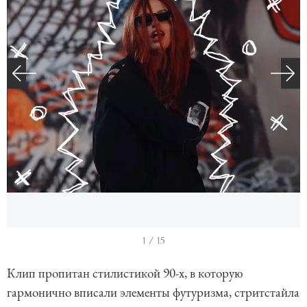
I
1 / 15
t
Клип пропитан стилистикой 90-х, в которую
e
гармонично вписали элементы футуризма, стритстайла
m