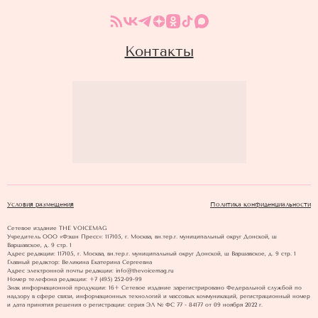
Контакты
Условия размещения
Политика конфиденциальности
Сетевое издание THE VOICEMAG
Учредитель ООО «Фэшн Пресс»: 117105, г. Москва, вн.тер.г. муниципальный округ Донской, ш
Варшавское, д. 9 стр. 1
Адрес редакции: 117105, г. Москва, вн.тер.г. муниципальный округ Донской, ш Варшавское, д. 9 стр. 1
Главный редактор: Великина Екатерина Сергеевна
Адрес электронной почты редакции: info@thevoicemag.ru
Номер телефона редакции: +7 (495) 252-09-99
Знак информационной продукции: 16+ Cетевое издание зарегистрировано Федеральной службой по
надзору в сфере связи, информационных технологий и массовых коммуникаций, регистрационный номер
и дата принятия решения о регистрации: серия ЭЛ № ФС 77 - 84177 от 09 ноября 2022 г.