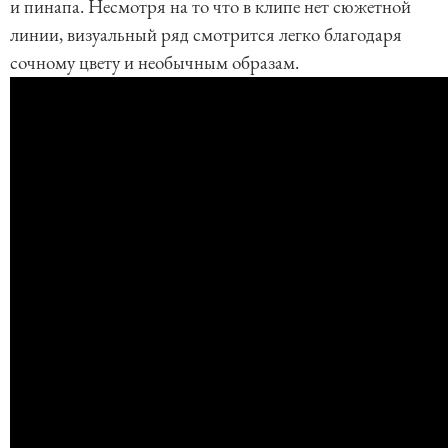
и пинапа. Несмотря на то что в клипе нет сюжетной
1
линии, визуальный ряд смотрится легко благодаря
o
сочному цвету и необычным образам.
f
1
5