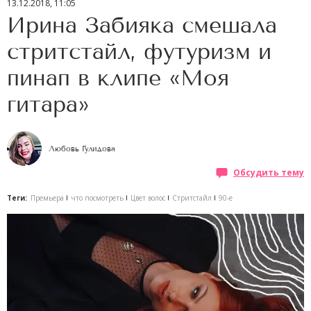
13.12.2018, 11:05
Ирина Забияка смешала
стритстайл, футуризм и
пинап в клипе «Моя
гитара»
Любовь Гулидова
Обсудить тему
Теги:
Премьера
что посмотреть
Цвет волос
Стритстайл
90-е