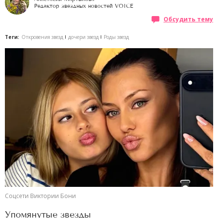
Редактор звездных новостей VOICE
Обсудить тему
Теги:
Откровения звезд
дочери звезд
Роды звезд
Соцсети Виктории Бони
Упомянутые звезды