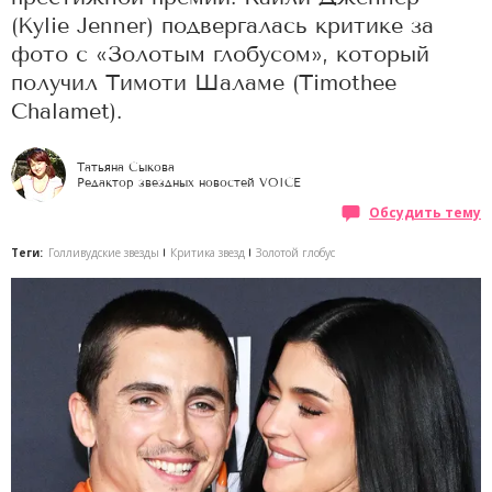
(Kylie Jenner) подвергалась критике за
фото с «Золотым глобусом», который
получил Тимоти Шаламе (Timothee
Chalamet).
Татьяна Сыкова
Редактор звездных новостей VOICE
Обсудить тему
Теги:
Голливудские звезды
Критика звезд
Золотой глобус