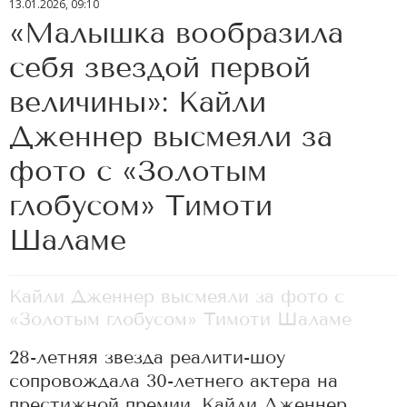
13.01.2026, 09:10
«Малышка вообразила
себя звездой первой
величины»: Кайли
Дженнер высмеяли за
фото с «Золотым
глобусом» Тимоти
Шаламе
Кайли Дженнер высмеяли за фото с
«Золотым глобусом» Тимоти Шаламе
28-летняя звезда реалити-шоу
сопровождала 30-летнего актера на
престижной премии. Кайли Дженнер