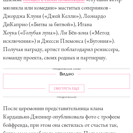
мюзикла или комедии» маститых соперников -
Джорджа Клуни («Джей Келли»), Леонардо
ДиКаприо («Битва за битвой»), Итана
Хоука («Голубая луна»), Ли Бён-хона («Метод
исключения») и Джесси Племонса («Бугония»).
Получая награду, артист поблагодарил режиссера,
команду проекта, своих родных и партнершу.
ПРОДОЛЖЕНИЕ НИЖЕ
Видео
СМОТРЕТЬ ЕЩЕ
ПРОДОЛЖЕНИЕ
После церемонии представительница клана
Кардашьян-Дженнер опубликовала фото с трофеем
бойфренда, при этом она светилась от счастья так,