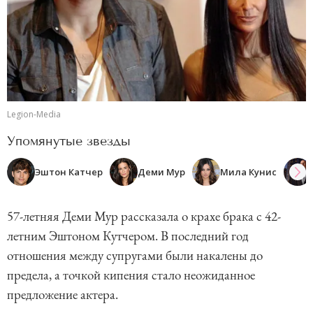
Legion-Media
Упомянутые звезды
Эштон Катчер
Деми Мур
Мила Кунис
57-летняя Деми Мур рассказала о крахе брака с 42-
летним Эштоном Кутчером. В последний год
отношения между супругами были накалены до
предела, а точкой кипения стало неожиданное
предложение актера.