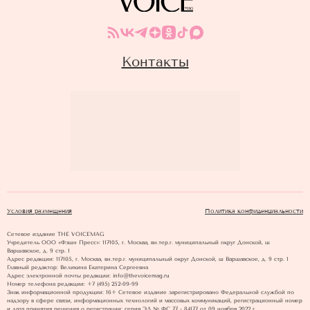
Контакты
Условия размещения
Политика конфиденциальности
Сетевое издание THE VOICEMAG
Учредитель ООО «Фэшн Пресс»: 117105, г. Москва, вн.тер.г. муниципальный округ Донской, ш
Варшавское, д. 9 стр. 1
Адрес редакции: 117105, г. Москва, вн.тер.г. муниципальный округ Донской, ш Варшавское, д. 9 стр. 1
Главный редактор: Великина Екатерина Сергеевна
Адрес электронной почты редакции: info@thevoicemag.ru
Номер телефона редакции: +7 (495) 252-09-99
Знак информационной продукции: 16+ Cетевое издание зарегистрировано Федеральной службой по
надзору в сфере связи, информационных технологий и массовых коммуникаций, регистрационный номер
и дата принятия решения о регистрации: серия ЭЛ № ФС 77 - 84177 от 09 ноября 2022 г.