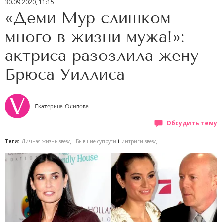
30.09.2020, 11:15
«Деми Мур слишком
много в жизни мужа!»:
актриса разозлила жену
Брюса Уиллиса
Екатерина Осипова
Обсудить тему
Теги:
Личная жизнь звезд
Бывшие супруги
интриги звезд