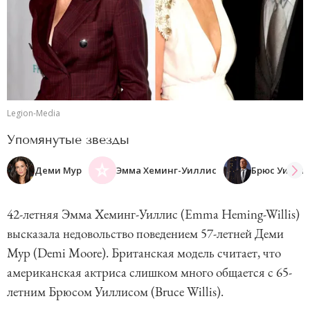
Legion-Media
Упомянутые звезды
Деми Мур
Эмма Хеминг-Уиллис
Брюс Уилли
42-летняя Эмма Хеминг-Уиллис (Emma Heming-Willis)
высказала недовольство поведением 57-летней Деми
Мур (Demi Moore). Британская модель считает, что
американская актриса слишком много общается с 65-
летним Брюсом Уиллисом (Bruce Willis).