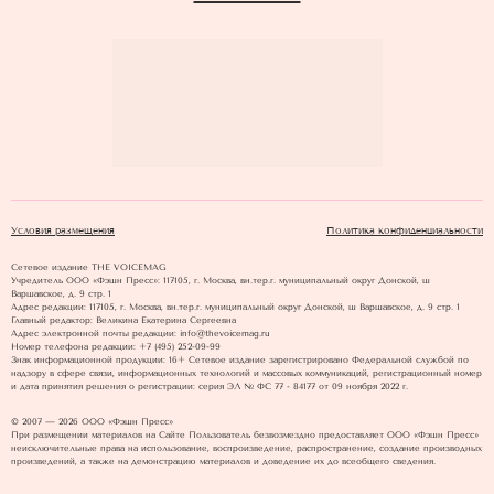
Условия размещения
Политика конфиденциальности
Сетевое издание THE VOICEMAG
Учредитель ООО «Фэшн Пресс»: 117105, г. Москва, вн.тер.г. муниципальный округ Донской, ш
Варшавское, д. 9 стр. 1
Адрес редакции: 117105, г. Москва, вн.тер.г. муниципальный округ Донской, ш Варшавское, д. 9 стр. 1
Главный редактор: Великина Екатерина Сергеевна
Адрес электронной почты редакции: info@thevoicemag.ru
Номер телефона редакции: +7 (495) 252-09-99
Знак информационной продукции: 16+ Cетевое издание зарегистрировано Федеральной службой по
надзору в сфере связи, информационных технологий и массовых коммуникаций, регистрационный номер
и дата принятия решения о регистрации: серия ЭЛ № ФС 77 - 84177 от 09 ноября 2022 г.
© 2007 — 2026 ООО «Фэшн Пресс»
При размещении материалов на Сайте Пользователь безвозмездно предоставляет ООО «Фэшн Пресс»
неисключительные права на использование, воспроизведение, распространение, создание производных
произведений, а также на демонстрацию материалов и доведение их до всеобщего сведения.