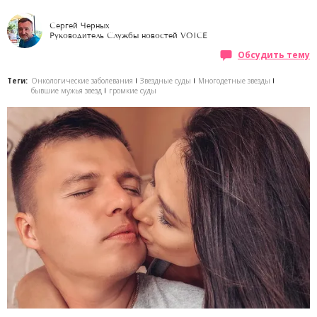
Сергей Черных
Руководитель Службы новостей VOICE
Обсудить тему
Теги:
Онкологические заболевания
Звездные суды
Многодетные звезды
бывшие мужья звезд
громкие суды