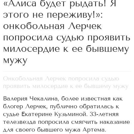
«Алиса будет рыдать! Я
этого не переживу!»:
онкобольная Лерчек
попросила судью проявить
милосердие к ее бывшему
мужу
Онкобольная Лерчек попросила судью
проявить милосердие к ее бывшему мужу
Валерия Чекалина, более известная как
блогер Лерчек, публично обратилась к
судье Екатерине Кузьминой. 33-летняя
телезвезда попросила смягчить наказание
для своего бывшего мужа Артема.