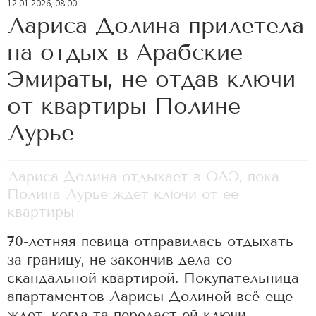
12.01.2026, 08:00
Лариса Долина прилетела
на отдых в Арабские
Эмираты, не отдав ключи
от квартиры Полине
Лурье
Лариса Долина отдыхает в ОАЭ, пока
Полина Лурье ждет ключи от ее
квартиры
70-летняя певица отправилась отдыхать
за границу, не закончив дела со
скандальной квартирой. Покупательница
апартаментов Ларисы Долиной всё еще
ждет, когда та передаст ей ключи.