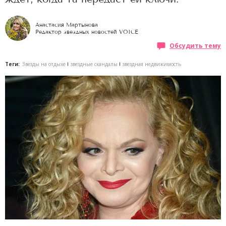
Анастасия Мартынова
Редактор звездных новостей VOICE
Обсудить тему
Теги:
Звезды на отдыхе
звездные скандалы
звездная недвижимость