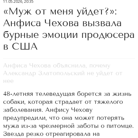
11.05.2026, 20:35
«Муж от меня уйдет?»:
Анфиса Чехова вызвала
бурные эмоции продюсера
в США
Анфиса Чехова объяснила, почему
Александр Златопольский не уйдет от
нее
48-летняя телеведущая борется за жизнь
собаки, которая страдает от тяжелого
заболевания. Анфису Чехову
предупредили, что она может потерять
мужа из-за чрезмерной заботы о питомце.
Звезда резко отреагировала на