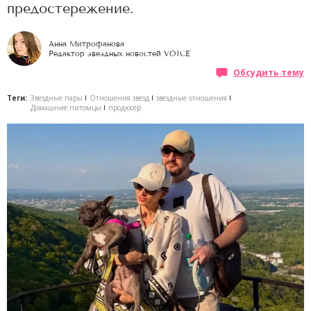
предостережение.
Анна Митрофанова
Редактор звездных новостей VOICE
Обсудить тему
Теги:
Звездные пары
Отношения звезд
звездные отношения
Домашние питомцы
продюсер